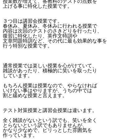
授業数が増えて、各教科のテストの点数を
上げる事に特化した授業です。
３つ目は講習会授業です。
春休み、夏休み、冬休みに行われる授業で
内容は次回のテストのさきどりを行ったり、
復習に特化したり、英作文特訓や
文章問題特訓など、その代に最も効果的な事を
行う特別な授業です。
通常授業では楽しい授業を心がけていて、
雑談があったり、積極的に笑いを取ったり
しています。
もちろん授業は授業なので、やらなければ
いけない事はやりますが、うちの中では
割と緩めな授業と言えます。
テスト対策授業と講習会授業は違います。
全く雑談がないという訳でも、笑いを全く
とらないという訳でもありませんが、
かなり少なめで、ピリっとした雰囲気を
作っています。