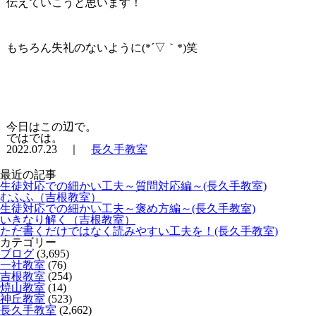
伝えていこうと思います！
もちろん失礼のないように(*´▽｀*)笑
今日はこの辺で。
ではでは。
2022.07.23 ｜
長久手教室
最近の記事
生徒対応での細かい工夫～質問対応編～(長久手教室)
むふふ（吉根教室）
生徒対応での細かい工夫～褒め方編～(長久手教室)
いきなり解く（吉根教室）
ただ書くだけではなく読みやすい工夫を！(長久手教室)
カテゴリー
ブログ
(3,695)
一社教室
(76)
吉根教室
(254)
焼山教室
(14)
神丘教室
(523)
長久手教室
(2,662)