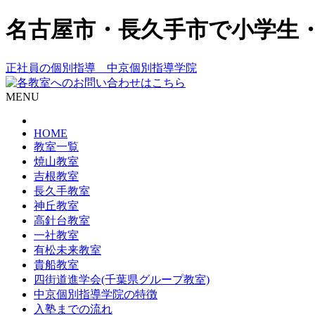
名古屋市・長久手市で小学生
正社員の個別指導 中京個別指導学院
MENU
HOME
教室一覧
焼山教室
吉根教室
長久手教室
神丘教室
高針台教室
一社教室
有松未来教室
貴船教室
四街道進学会(千葉県グループ教室)
中京個別指導学院の特徴
入塾までの流れ