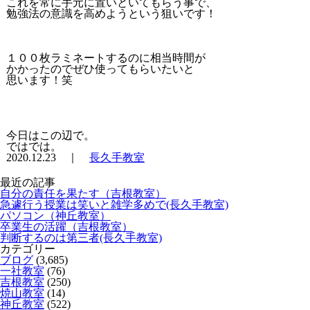
これを常に手元に置いといてもらう事で、
勉強法の意識を高めようという狙いです！
１００枚ラミネートするのに相当時間が
かかったのでぜひ使ってもらいたいと
思います！笑
今日はこの辺で。
ではでは。
2020.12.23 ｜
長久手教室
最近の記事
自分の責任を果たす（吉根教室）
急遽行う授業は笑いと雑学多めで(長久手教室)
パソコン（神丘教室）
卒業生の活躍（吉根教室）
判断するのは第三者(長久手教室)
カテゴリー
ブログ
(3,685)
一社教室
(76)
吉根教室
(250)
焼山教室
(14)
神丘教室
(522)