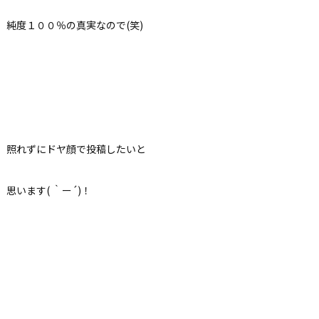
純度１００％の真実なので(笑)
照れずにドヤ顔で投稿したいと
思います( ｀ー´)！