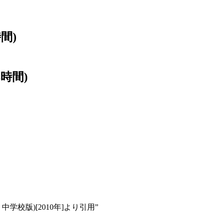
間)
時間)
校版)[2010年]より引用”