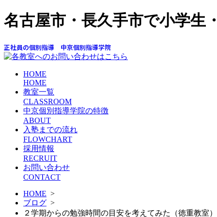
名古屋市・長久手市で小学生
正社員の個別指導 中京個別指導学院
HOME
HOME
教室一覧
CLASSROOM
中京個別指導学院の特徴
ABOUT
入塾までの流れ
FLOWCHART
採用情報
RECRUIT
お問い合わせ
CONTACT
HOME
>
ブログ
>
２学期からの勉強時間の目安を考えてみた（徳重教室）