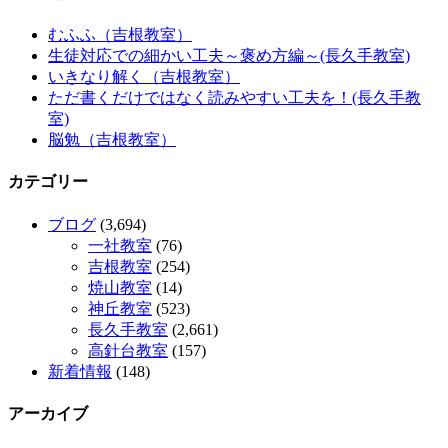
むふふ（吉根教室）
生徒対応での細かい工夫～褒め方編～(長久手教室)
いきなり解く（吉根教室）
ただ書くだけではなく読みやすい工夫を！(長久手教
室)
脳勉（吉根教室）
カテゴリー
ブログ
(3,694)
一社教室
(76)
吉根教室
(254)
焼山教室
(14)
神丘教室
(523)
長久手教室
(2,661)
高針台教室
(157)
新着情報
(148)
アーカイブ