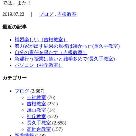
では、また！
2019.07.22 ｜
ブログ
,
吉根教室
最近の記事
補習楽しい（吉根教室）
努力家が出す結果の規模は凄かった(長久手教室)
自分の責任を果たす（吉根教室）
急遽行う授業は笑いと雑学多めで(長久手教室)
パソコン（神丘教室）
カテゴリー
ブログ
(3,687)
一社教室
(76)
吉根教室
(251)
焼山教室
(14)
神丘教室
(522)
長久手教室
(2,658)
高針台教室
(157)
新着情報
(148)