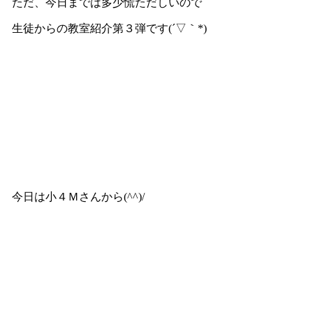
ただ、今日までは多少慌ただしいので
生徒からの教室紹介第３弾です(´▽｀*)
今日は小４Ｍさんから(^^)/