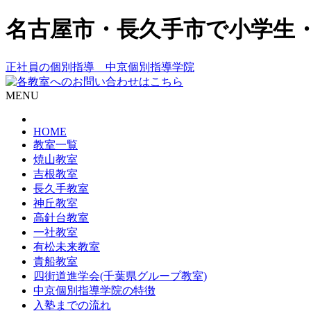
名古屋市・長久手市で小学生
正社員の個別指導 中京個別指導学院
MENU
HOME
教室一覧
焼山教室
吉根教室
長久手教室
神丘教室
高針台教室
一社教室
有松未来教室
貴船教室
四街道進学会(千葉県グループ教室)
中京個別指導学院の特徴
入塾までの流れ