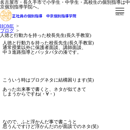
名古屋市・長久手市で小学生・中学生・高校生の個別指導は中
京個別指導学院へ。
MENU
正社員の個別指導 中京個別指導学院
HOME
>
ブログ
>
人徳と行動力を持った校長先生(長久手教室)
人徳と行動力を持った校長先生(長久手教室)
通常授業以外に保護者面談、講師面談、
中３進路指導とバッタバタの湊です。
こういう時はブログネタに結構困ります(笑)
あった出来事で書くと、ネタが似てきて
しまうからですね(・∀・)
なので、ふと浮かんだ事で書こうと
思うんですけど浮かんだのが面談でのネタ(笑)