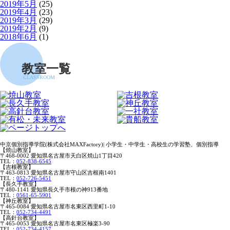
2019年5月
(25)
2019年4月
(23)
2019年3月
(29)
2019年2月
(9)
2018年6月
(1)
教室一覧
CLASSROOM
中京個別指導学院(株式会社MAXFactory)| 小学生・中学生・高校生の学習塾、個別指導
【焼山教室】
〒468-0002 愛知県名古屋市天白区焼山1丁目420
TEL：
052-838-6545
【吉根教室】
〒463-0813 愛知県名古屋市守山区吉根南1401
TEL：
052-726-5451
【長久手教室】
〒480-1141 愛知県長久手市根の神913番地
TEL：
0561-65-5901
【神丘教室】
〒465-0084 愛知県名古屋市名東区西里町1-10
TEL：
052-734-4491
【高針台教室】
〒465-0053 愛知県名古屋市名東区極楽3-90
TEL：
052-734-4157