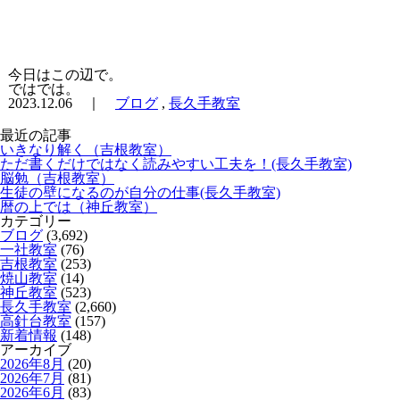
今日はこの辺で。
ではでは。
2023.12.06 ｜
ブログ
,
長久手教室
最近の記事
いきなり解く（吉根教室）
ただ書くだけではなく読みやすい工夫を！(長久手教室)
脳勉（吉根教室）
生徒の壁になるのが自分の仕事(長久手教室)
暦の上では（神丘教室）
カテゴリー
ブログ
(3,692)
一社教室
(76)
吉根教室
(253)
焼山教室
(14)
神丘教室
(523)
長久手教室
(2,660)
高針台教室
(157)
新着情報
(148)
アーカイブ
2026年8月
(20)
2026年7月
(81)
2026年6月
(83)