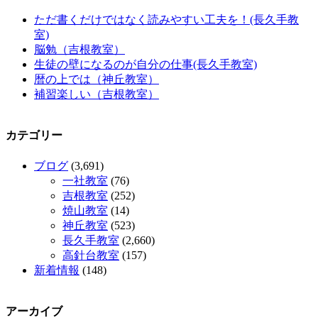
ただ書くだけではなく読みやすい工夫を！(長久手教
室)
脳勉（吉根教室）
生徒の壁になるのが自分の仕事(長久手教室)
暦の上では（神丘教室）
補習楽しい（吉根教室）
カテゴリー
ブログ
(3,691)
一社教室
(76)
吉根教室
(252)
焼山教室
(14)
神丘教室
(523)
長久手教室
(2,660)
高針台教室
(157)
新着情報
(148)
アーカイブ