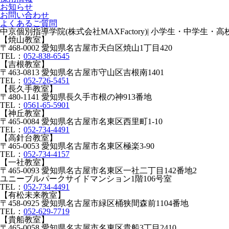
お知らせ
お問い合わせ
よくあるご質問
中京個別指導学院(株式会社MAXFactory)| 小学生・中学生
【焼山教室】
〒468-0002 愛知県名古屋市天白区焼山1丁目420
TEL：
052-838-6545
【吉根教室】
〒463-0813 愛知県名古屋市守山区吉根南1401
TEL：
052-726-5451
【長久手教室】
〒480-1141 愛知県長久手市根の神913番地
TEL：
0561-65-5901
【神丘教室】
〒465-0084 愛知県名古屋市名東区西里町1-10
TEL：
052-734-4491
【高針台教室】
〒465-0053 愛知県名古屋市名東区極楽3-90
TEL：
052-734-4157
【一社教室】
〒465-0093 愛知県名古屋市名東区一社二丁目142番地2
ユニーブルパークサイドマンション1階106号室
TEL：
052-734-4491
【有松未来教室】
〒458-0925 愛知県名古屋市緑区桶狭間森前1104番地
TEL：
052-629-7719
【貴船教室】
〒465-0058 愛知県名古屋市名東区貴船3丁目2410