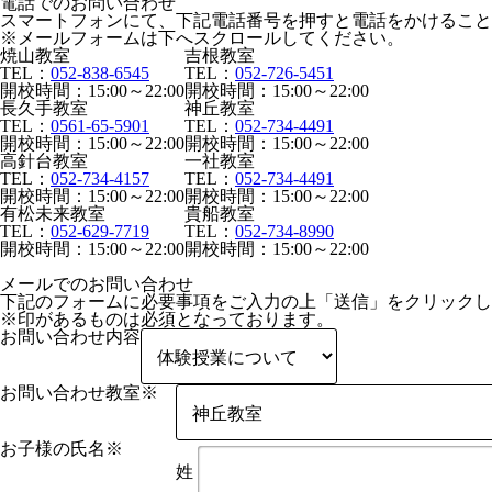
電話でのお問い合わせ
スマートフォンにて、下記電話番号を押すと電話をかけること
※メールフォームは下へスクロールしてください。
焼山教室
吉根教室
TEL：
052-838-6545
TEL：
052-726-5451
開校時間：15:00～22:00
開校時間：15:00～22:00
長久手教室
神丘教室
TEL：
0561-65-5901
TEL：
052-734-4491
開校時間：15:00～22:00
開校時間：15:00～22:00
高針台教室
一社教室
TEL：
052-734-4157
TEL：
052-734-4491
開校時間：15:00～22:00
開校時間：15:00～22:00
有松未来教室
貴船教室
TEL：
052-629-7719
TEL：
052-734-8990
開校時間：15:00～22:00
開校時間：15:00～22:00
メールでのお問い合わせ
下記のフォームに必要事項をご入力の上「送信」をクリックし
※
印があるものは必須となっております。
お問い合わせ内容
お問い合わせ教室
※
お子様の氏名
※
姓