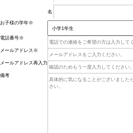
名
お子様の学年
※
電話番号
※
メールアドレス
※
メールアドレス再入力
備考