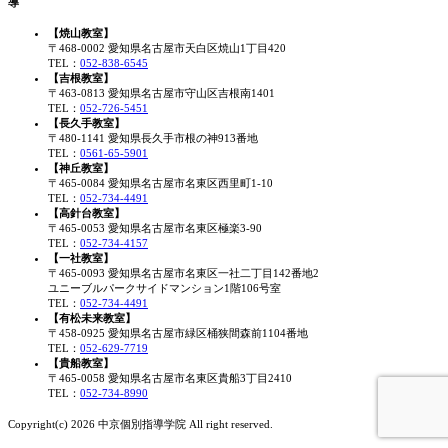
導
【焼山教室】
〒468-0002 愛知県名古屋市天白区焼山1丁目420
TEL：
052-838-6545
【吉根教室】
〒463-0813 愛知県名古屋市守山区吉根南1401
TEL：
052-726-5451
【長久手教室】
〒480-1141 愛知県長久手市根の神913番地
TEL：
0561-65-5901
【神丘教室】
〒465-0084 愛知県名古屋市名東区西里町1-10
TEL：
052-734-4491
【高針台教室】
〒465-0053 愛知県名古屋市名東区極楽3-90
TEL：
052-734-4157
【一社教室】
〒465-0093 愛知県名古屋市名東区一社二丁目142番地2
ユニーブルパークサイドマンション1階106号室
TEL：
052-734-4491
【有松未来教室】
〒458-0925 愛知県名古屋市緑区桶狭間森前1104番地
TEL：
052-629-7719
【貴船教室】
〒465-0058 愛知県名古屋市名東区貴船3丁目2410
TEL：
052-734-8990
Copyright(c) 2026 中京個別指導学院 All right reserved.