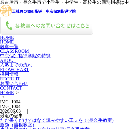
名古屋市・長久手市で小学生・中学生・高校生の個別指導は中
正社員の個別指導 中京個別指導学院
HOME
HOME
教室一覧
CLASSROOM
中京個別指導学院の特徴
ABOUT
入塾までの流れ
FLOWCHART
採用情報
RECRUIT
お問い合わせ
CONTACT
HOME
>
>
IMG_1004
IMG_1004
2026.06.03 ｜
最近の記事
ただ書くだけではなく読みやすい工夫を！(長久手教室)
脳勉（吉根教室）