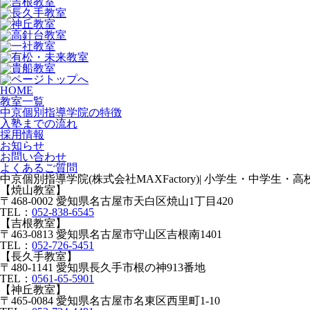
HOME
教室一覧
中京個別指導学院の特徴
入塾までの流れ
採用情報
お知らせ
お問い合わせ
よくあるご質問
中京個別指導学院(株式会社MAXFactory)| 小学生・中学生
【焼山教室】
〒468-0002 愛知県名古屋市天白区焼山1丁目420
TEL：
052-838-6545
【吉根教室】
〒463-0813 愛知県名古屋市守山区吉根南1401
TEL：
052-726-5451
【長久手教室】
〒480-1141 愛知県長久手市根の神913番地
TEL：
0561-65-5901
【神丘教室】
〒465-0084 愛知県名古屋市名東区西里町1-10