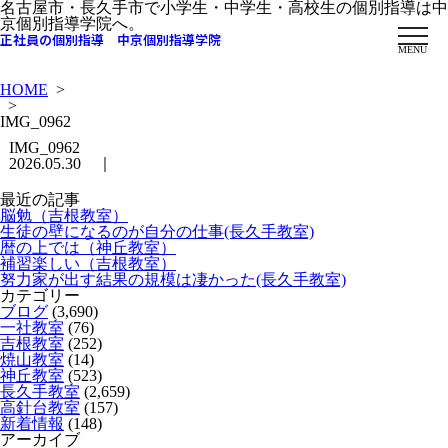
名古屋市・長久手市で小学生・中学生・高校生の個別指導は中
京個別指導学院へ。
正社員の個別指導 中京個別指導学院
MENU
HOME
>
>
IMG_0962
IMG_0962
2026.05.30 ｜
最近の記事
脳勉（吉根教室）
生徒の壁になるのが自分の仕事(長久手教室)
暦の上では（神丘教室）
補習楽しい（吉根教室）
努力家が出す結果の規模は凄かった(長久手教室)
カテゴリー
ブログ
(3,690)
一社教室
(76)
吉根教室
(252)
焼山教室
(14)
神丘教室
(523)
長久手教室
(2,659)
高針台教室
(157)
新着情報
(148)
アーカイブ