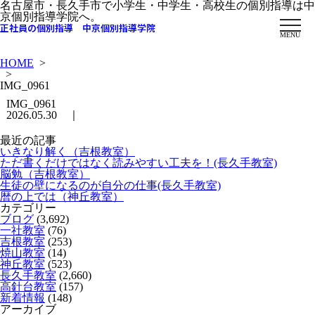
名古屋市・長久手市で小学生・中学生・高校生の個別指導は中
京個別指導学院へ。
正社員の個別指導 中京個別指導学院
MENU
HOME
>
>
IMG_0961
IMG_0961
2026.05.30 ｜
最近の記事
いきなり解く（吉根教室）
ただ書くだけではなく読みやすい工夫を！(長久手教室)
脳勉（吉根教室）
生徒の壁になるのが自分の仕事(長久手教室)
暦の上では（神丘教室）
カテゴリー
ブログ
(3,692)
一社教室
(76)
吉根教室
(253)
焼山教室
(14)
神丘教室
(523)
長久手教室
(2,660)
高針台教室
(157)
新着情報
(148)
アーカイブ