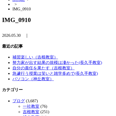
>
IMG_0910
IMG_0910
2026.05.30 ｜
最近の記事
補習楽しい（吉根教室）
努力家が出す結果の規模は凄かった(長久手教室)
自分の責任を果たす（吉根教室）
急遽行う授業は笑いと雑学多めで(長久手教室)
パソコン（神丘教室）
カテゴリー
ブログ
(3,687)
一社教室
(76)
吉根教室
(251)