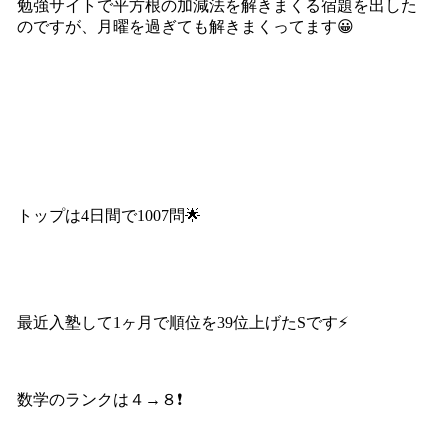
勉強サイトで平方根の加減法を解きまくる宿題を出した
のですが、月曜を過ぎても解きまくってます😀
トップは4日間で1007問🌟
最近入塾して1ヶ月で順位を39位上げたSです⚡️
数学のランクは４→８❗️