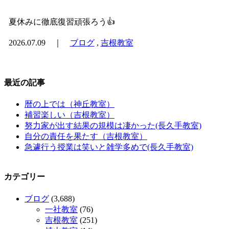
夏休みに徹底復習頑張ろう👍
2026.07.09 ｜
ブログ
,
吉根教室
最近の記事
暦の上では（神丘教室）
補習楽しい（吉根教室）
努力家が出す結果の規模は凄かった(長久手教室)
自分の責任を果たす（吉根教室）
急遽行う授業は笑いと雑学多めで(長久手教室)
カテゴリー
ブログ
(3,688)
一社教室
(76)
吉根教室
(251)