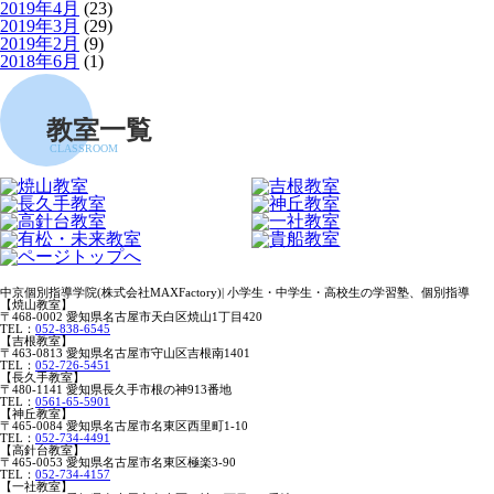
2019年4月
(23)
2019年3月
(29)
2019年2月
(9)
2018年6月
(1)
教室一覧
CLASSROOM
中京個別指導学院(株式会社MAXFactory)| 小学生・中学生・高校生の学習塾、個別指導
【焼山教室】
〒468-0002 愛知県名古屋市天白区焼山1丁目420
TEL：
052-838-6545
【吉根教室】
〒463-0813 愛知県名古屋市守山区吉根南1401
TEL：
052-726-5451
【長久手教室】
〒480-1141 愛知県長久手市根の神913番地
TEL：
0561-65-5901
【神丘教室】
〒465-0084 愛知県名古屋市名東区西里町1-10
TEL：
052-734-4491
【高針台教室】
〒465-0053 愛知県名古屋市名東区極楽3-90
TEL：
052-734-4157
【一社教室】