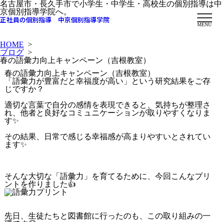
名古屋市・長久手市で小学生・中学生・高校生の個別指導は中
京個別指導学院へ。
正社員の個別指導 中京個別指導学院
MENU
HOME
>
ブログ
>
春の語彙力向上キャンペーン（吉根教室）
春の語彙力向上キャンペーン（吉根教室）
「語彙力が豊富だと幸福度が高い」という研究結果をご存
じですか？
適切な言葉で自分の感情を表現できると、気持ちが整理さ
れ、他者と良好なコミュニケーションが取りやすくなりま
す✨
その結果、日常で感じる幸福感が高まりやすいとされてい
ます
✨
そんな大切な「語彙力」を育てるために、今回こんなプリ
ントを作りました
👍
先日、生徒たちと図書館に行ったのも、この取り組みの一