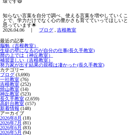
環です
😄
知らない言葉を自分で調べ、使える言葉を増やしていくこ
とで、学力だけでなく心の豊かさも育てていってほしいと
思っています
🌟
2026.04.06 ｜
ブログ
,
吉根教室
最近の記事
脳勉（吉根教室）
生徒の壁になるのが自分の仕事(長久手教室)
暦の上では（神丘教室）
補習楽しい（吉根教室）
努力家が出す結果の規模は凄かった(長久手教室)
カテゴリー
ブログ
(3,690)
一社教室
(76)
吉根教室
(252)
焼山教室
(14)
神丘教室
(523)
長久手教室
(2,659)
高針台教室
(157)
新着情報
(148)
アーカイブ
2026年8月
(18)
2026年7月
(81)
2026年6月
(83)
2026年5月
(94)