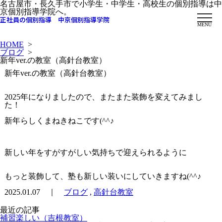
名古屋市・長久手市で小学生・中学生・高校生の個別指導は中
京個別指導学院へ。
正社員の個別指導 中京個別指導学院
MENU
HOME
>
ブログ
>
新年ver.の教室（高針台教室）
新年ver.の教室（高針台教室）
2025年になりましたので、またまた装飾を変えてみまし
た！
新年らしくまねきねこです(^^♪
新しい年をすがすがしい気持ちで迎えられるように
もっと装飾して、塾も新しい装いにしていきますね(^^♪
2025.01.07 ｜
ブログ
,
高針台教室
最近の記事
補習楽しい（吉根教室）