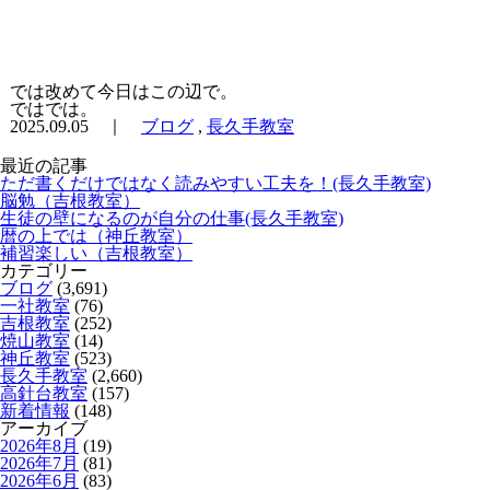
では改めて今日はこの辺で。
ではでは。
2025.09.05 ｜
ブログ
,
長久手教室
最近の記事
ただ書くだけではなく読みやすい工夫を！(長久手教室)
脳勉（吉根教室）
生徒の壁になるのが自分の仕事(長久手教室)
暦の上では（神丘教室）
補習楽しい（吉根教室）
カテゴリー
ブログ
(3,691)
一社教室
(76)
吉根教室
(252)
焼山教室
(14)
神丘教室
(523)
長久手教室
(2,660)
高針台教室
(157)
新着情報
(148)
アーカイブ
2026年8月
(19)
2026年7月
(81)
2026年6月
(83)