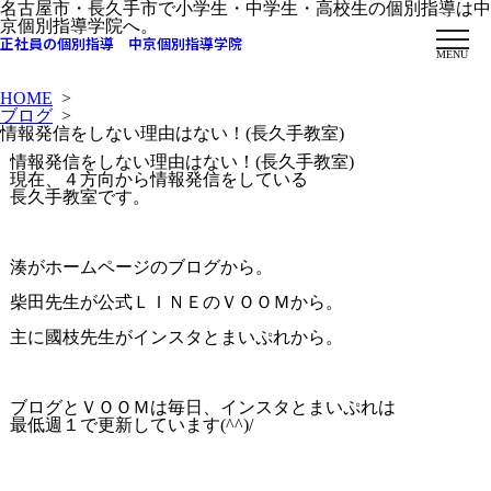
名古屋市・長久手市で小学生・中学生・高校生の個別指導は中
京個別指導学院へ。
正社員の個別指導 中京個別指導学院
MENU
HOME
>
ブログ
>
情報発信をしない理由はない！(長久手教室)
情報発信をしない理由はない！(長久手教室)
現在、４方向から情報発信をしている
長久手教室です。
湊がホームページのブログから。
柴田先生が公式ＬＩＮＥのＶＯＯＭから。
主に國枝先生がインスタとまいぷれから。
ブログとＶＯＯＭは毎日、インスタとまいぷれは
最低週１で更新しています(^^)/