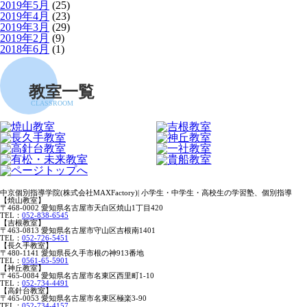
2019年5月
(25)
2019年4月
(23)
2019年3月
(29)
2019年2月
(9)
2018年6月
(1)
教室一覧
CLASSROOM
中京個別指導学院(株式会社MAXFactory)| 小学生・中学生・高校生の学習塾、個別指導
【焼山教室】
〒468-0002 愛知県名古屋市天白区焼山1丁目420
TEL：
052-838-6545
【吉根教室】
〒463-0813 愛知県名古屋市守山区吉根南1401
TEL：
052-726-5451
【長久手教室】
〒480-1141 愛知県長久手市根の神913番地
TEL：
0561-65-5901
【神丘教室】
〒465-0084 愛知県名古屋市名東区西里町1-10
TEL：
052-734-4491
【高針台教室】
〒465-0053 愛知県名古屋市名東区極楽3-90
TEL：
052-734-4157