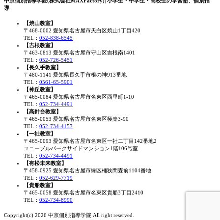
中京個別指導学院(株式会社MAXFactory)| 小学生・中学生・高校生の学習塾、個別指
導
【焼山教室】
〒468-0002 愛知県名古屋市天白区焼山1丁目420
TEL：
052-838-6545
【吉根教室】
〒463-0813 愛知県名古屋市守山区吉根南1401
TEL：
052-726-5451
【長久手教室】
〒480-1141 愛知県長久手市根の神913番地
TEL：
0561-65-5901
【神丘教室】
〒465-0084 愛知県名古屋市名東区西里町1-10
TEL：
052-734-4491
【高針台教室】
〒465-0053 愛知県名古屋市名東区極楽3-90
TEL：
052-734-4157
【一社教室】
〒465-0093 愛知県名古屋市名東区一社二丁目142番地2
ユニーブルパークサイドマンション1階106号室
TEL：
052-734-4491
【有松未来教室】
〒458-0925 愛知県名古屋市緑区桶狭間森前1104番地
TEL：
052-629-7719
【貴船教室】
〒465-0058 愛知県名古屋市名東区貴船3丁目2410
TEL：
052-734-8990
Copyright(c) 2026 中京個別指導学院 All right reserved.