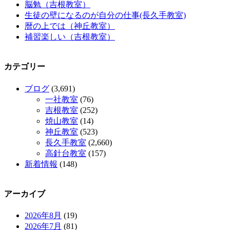
脳勉（吉根教室）
生徒の壁になるのが自分の仕事(長久手教室)
暦の上では（神丘教室）
補習楽しい（吉根教室）
カテゴリー
ブログ
(3,691)
一社教室
(76)
吉根教室
(252)
焼山教室
(14)
神丘教室
(523)
長久手教室
(2,660)
高針台教室
(157)
新着情報
(148)
アーカイブ
2026年8月
(19)
2026年7月
(81)