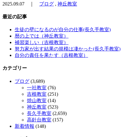
2025.09.07 ｜
ブログ
,
神丘教室
最近の記事
生徒の壁になるのが自分の仕事(長久手教室)
暦の上では（神丘教室）
補習楽しい（吉根教室）
努力家が出す結果の規模は凄かった(長久手教室)
自分の責任を果たす（吉根教室）
カテゴリー
ブログ
(3,689)
一社教室
(76)
吉根教室
(251)
焼山教室
(14)
神丘教室
(523)
長久手教室
(2,659)
高針台教室
(157)
新着情報
(148)